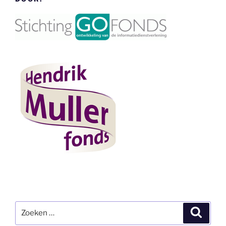
Zoeken
Zoeke
naar: